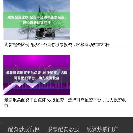
期货配资比例 配资平台助你股票投资，轻松撬动财富杠杆
最新股票配资平台点评 炒股配资：选择可靠配资平台，助力投资收
益
配资炒股官网
股票配资炒股
配资炒股门户