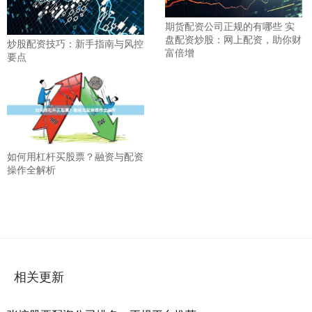
期货配资公司正规的有哪些 实
盘配资炒股：网上配资，助你财
炒股配资技巧：新手指南与风控
富倍增
要点
如何用杠杆买股票？融资与配资
操作全解析
相关更新