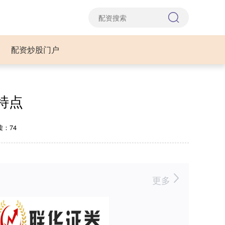
配资炒股门户
特点
读：74
更多