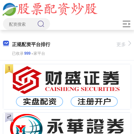
正规配资平台排行
更多
已收录
999
+家平台