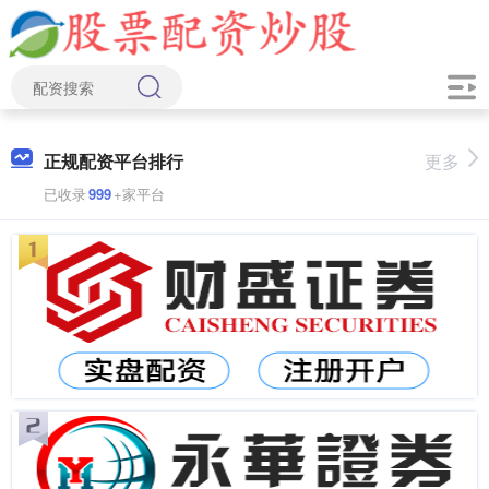
正规配资平台排行
更多
已收录
999
+家平台